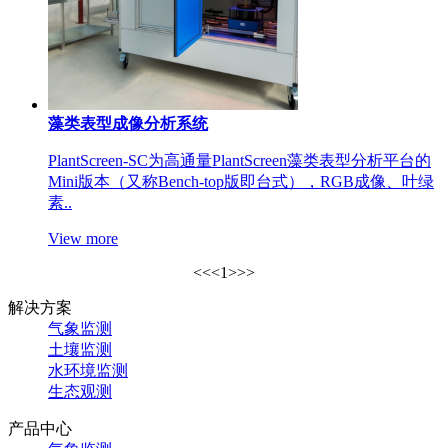
藻类表型成像分析系统
PlantScreen-SC为高通量PlantScreen藻类表型分析平台的
Mini版本（又称Bench-top版即台式），RGB成像、叶绿
素..
View more
<<
<
1
>
>>
解决方案
气象监测
土壤监测
水环境监测
生态观测
产品中心