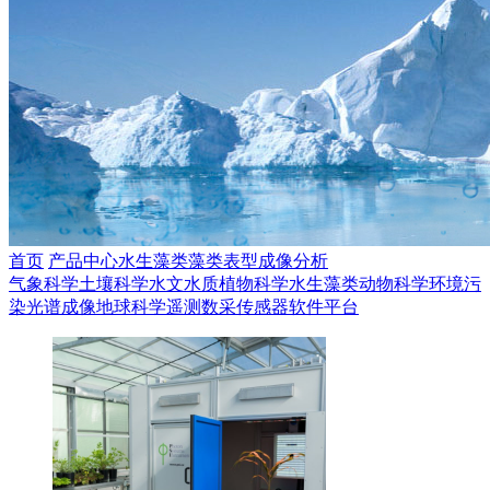
首页
产品中心
水生藻类
藻类表型成像分析
气象科学
土壤科学
水文水质
植物科学
水生藻类
动物科学
环境污
染
光谱成像
地球科学
遥测数采
传感器
软件平台