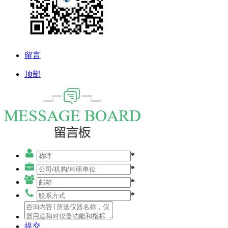
留言
顶部
*
*
*
*
提交