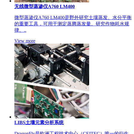
无线微型蒸渗仪A760 LM400
微型蒸渗仪A760 LM400是野外研究土壤蒸发、水分平衡
的重要工具，可用于测定蒸腾蒸发量、研究作物耗水规
律、..
View more
LIBS土壤元素分析系统
DragonFly是欧洲工程技术中心（CEITEC）唯一的衍生