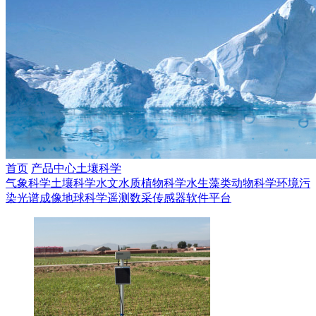
首页
产品中心
土壤科学
气象科学
土壤科学
水文水质
植物科学
水生藻类
动物科学
环境污
染
光谱成像
地球科学
遥测数采
传感器
软件平台