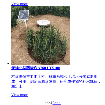
View more
无线小型蒸渗仪A760 LYS100
本蒸渗仪主要由土柱、称重系统和土壤水分传感器组
成，可用于测定蒸腾蒸发量，研究农作物的耗水规律，
测定土..
View more
<<
<
1
2
>
>>