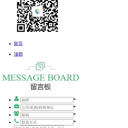
留言
顶部
*
*
*
*