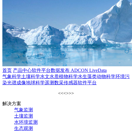
首页
产品中心
软件平台
数据发布 ADCON LiveData
气象科学
土壤科学
水文水质
植物科学
水生藻类
动物科学
环境污
染
光谱成像
地球科学
遥测数采
传感器
软件平台
<<
<
>
>>
解决方案
气象监测
土壤监测
水环境监测
生态观测