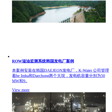
ROW溢油监测系统韩国发电厂案例
本案例安装在韩国DAEJEON发电厂，K-Water 公司管理
着he Imha和Daechong两个大坝，发电机容量分别为50
MW和9..
View more