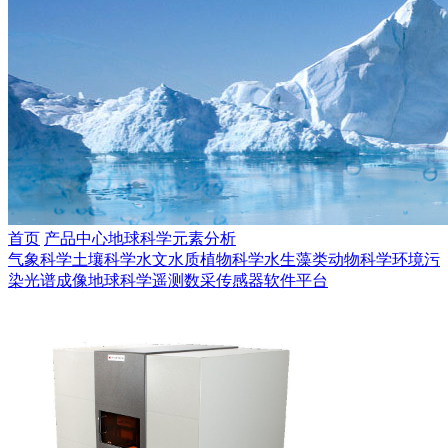
首页
产品中心
地球科学
元素分析
气象科学
土壤科学
水文水质
植物科学
水生藻类
动物科学
环境污
染
光谱成像
地球科学
遥测数采
传感器
软件平台