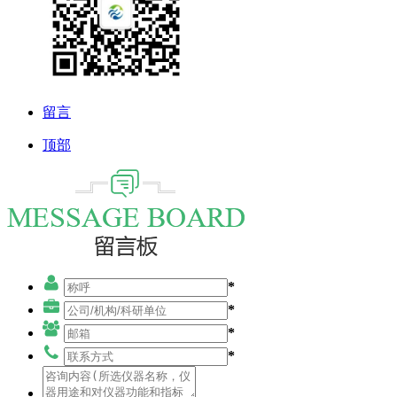
留言
顶部
*
*
*
*