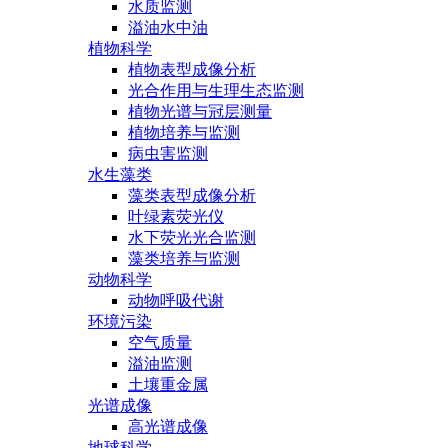
水质监测
溢油水中油
植物科学
植物表型成像分析
光合作用与生理生态监测
植物光谱与冠层测量
植物培养与监测
病虫害监测
水生藻类
藻类表型成像分析
叶绿素荧光仪
水下荧光光合监测
藻类培养与监测
动物科学
动物呼吸代谢
环境污染
空气质量
溢油监测
土壤重金属
光谱成像
高光谱成像
地球科学