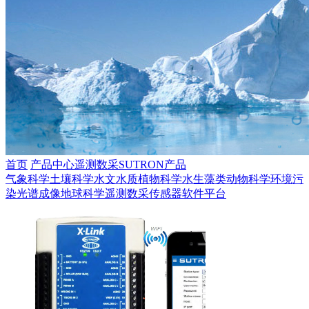
首页
产品中心
遥测数采
SUTRON产品
气象科学
土壤科学
水文水质
植物科学
水生藻类
动物科学
环境污
染
光谱成像
地球科学
遥测数采
传感器
软件平台