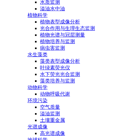
水质监测
溢油水中油
植物科学
植物表型成像分析
光合作用与生理生态监测
植物光谱与冠层测量
植物培养与监测
病虫害监测
水生藻类
藻类表型成像分析
叶绿素荧光仪
水下荧光光合监测
藻类培养与监测
动物科学
动物呼吸代谢
环境污染
空气质量
溢油监测
土壤重金属
光谱成像
高光谱成像
地球科学