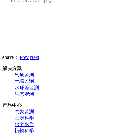
010-62827929（销售）
share：
Prev
Next
解决方案
气象监测
土壤监测
水环境监测
生态观测
产品中心
气象监测
土壤科学
水文水质
植物科学